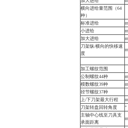
加大进给
m
横向进给量范围（64
种）
标准进给
m
小进给
m
加大进给
m
刀架纵/横向的快移速
m
度
加工螺纹范围
公制螺纹44种
模数螺纹39种
径节螺纹37种
上/下刀架最大行程
刀架转盘回转角度
°
主轴中心线至刀具支
承面距离