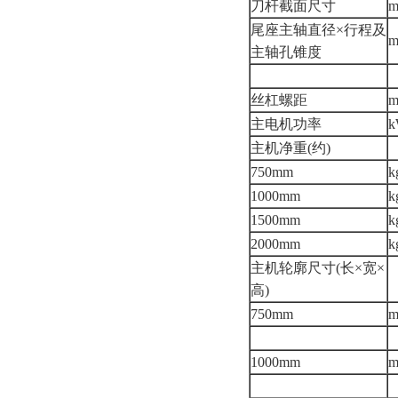
刀杆截面尺寸
尾座主轴直径×行程及
主轴孔锥度
丝杠螺距
主电机功率
主机净重(约)
750mm
k
1000mm
k
1500mm
k
2000mm
k
主机轮廓尺寸(长×宽×
高)
750mm
1000mm