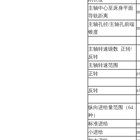
主轴中心至床身平面
导轨距离
主轴孔径/主轴孔前端
锥度
主轴转速级数 正转/
反转
主轴转速范围
正转
r
反转
r
纵向进给量范围（64
种）
标准进给
m
小进给
m