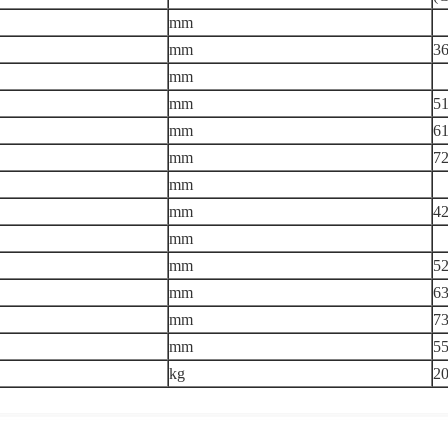
mm
mm
3
mm
mm
5
mm
6
mm
7
mm
mm
4
mm
mm
5
mm
6
mm
7
mm
5
kg
2