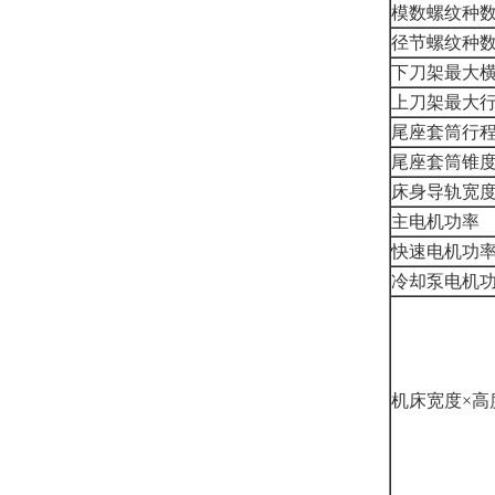
模数螺纹种
径节螺纹种
下刀架最大
上刀架最大
尾座套筒行
尾座套筒锥
床身导轨宽
主电机功率
快速电机功
冷却泵电机
机床宽度×高