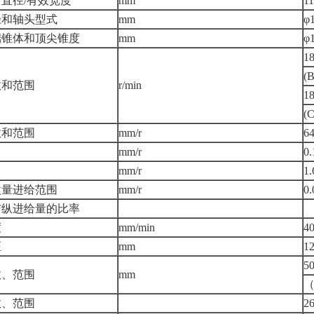
直径/有效宽度
mm
11
径和轴头型式
mm
φ
端锥体和顶尖锥度
mm
φ
1
(
数和范围
r/min
1
(
数和范围
mm/r
6
mm/r
0.
mm/r
1.
微量进给范围
mm/r
0.
与纵进给量的比率
度
mm/min
4
距
mm
1
5
数、范围
mm
（
数、范围
26