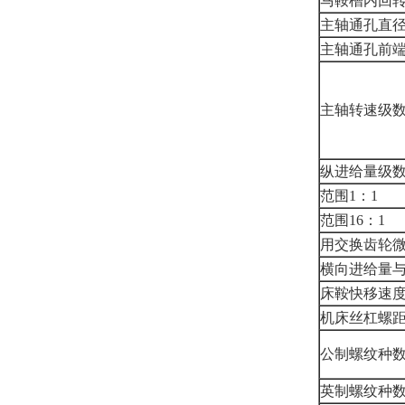
马鞍槽内回转
主轴通孔直
主轴通孔前
主轴转速级
纵进给量级
范围1：1
范围16：1
用交换齿轮
横向进给量
床鞍快移速
机床丝杠螺
公制螺纹种
英制螺纹种