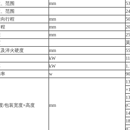
数、范围
mm
5
数、范围
2
横向行程
mm
5
行程
mm
2
程
mm
2
度
莫
度及淬火硬度
mm
5
kW
11
率
kW
1.
功率
w
9
1
×
1
度/包装宽度×高度
mm
(
1
1
(