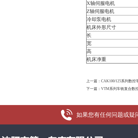
X轴伺服电机
Z轴伺服电机
冷却泵电机
机床外形尺寸
长
宽
高
机床净重
上一篇：
CAK100/125系列数控
下一篇：
VTM系列车铣复合数
如果您有任何问题或疑问，