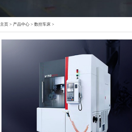
主页
>
产品中心
>
数控车床
>