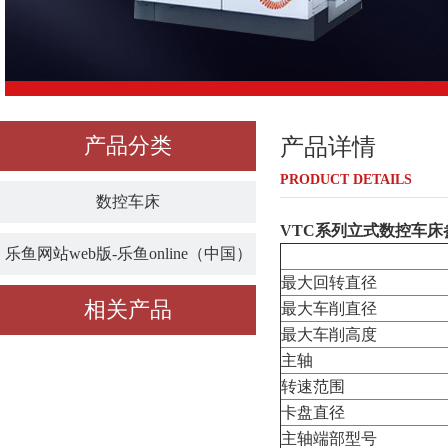
产品分类
产品详情
PRODUCT DETAILS
数控车床
VTC系列立式数控车床
乐鱼网站web版-乐鱼online（中国）
最大回转直径
相关产品
最大车削直径
最大车削高度
主轴
转速范围
卡盘直径
主轴端部型号