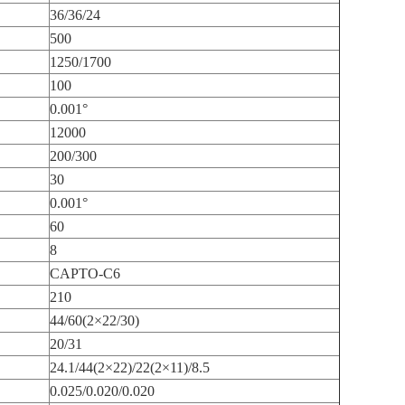
36/36/24
500
1250/1700
100
0.001°
12000
200/300
30
0.001°
60
8
CAPTO-C6
210
44/60(2×22/30)
20/31
24.1/44(2×22)/22(2×11)/8.5
0.025/0.020/0.020