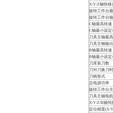
X/Y/Z轴快
旋转工作台
旋转工作台输出
C轴最高转速
C轴最小设定
刀具主轴最
刀具主轴输出扭
B轴最高转速
B轴最小设定
刀库装刀数
刀对刀换刀
刀柄形式
总电源功率
旋转工作台主电
刀具主轴电机(
X/Y/Z/B轴
定位精度(X/Y