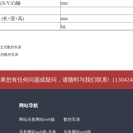
/Y/Z)轴
mm
(长×宽×高)
mm
kg
列立式数控车床
6系列数控车床
果您有任何问题或疑问，请随时与我们联系!（1304242
网站导航
网站乐鱼网站web版
数控车床
乐鱼网站web版-乐鱼
乐鱼网站web版