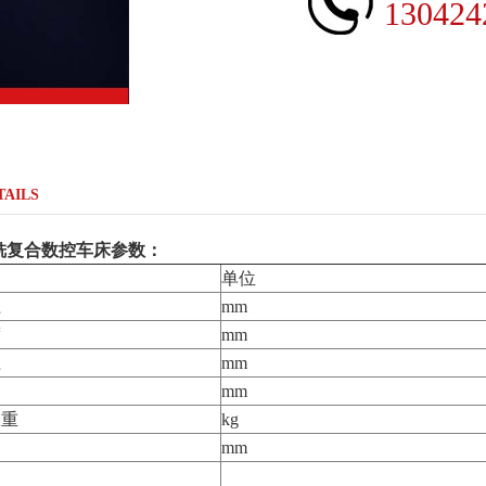
130424
TAILS
铣复合数控车床
参数：
单位
径
mm
度
mm
径
mm
mm
承重
kg
mm